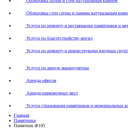
Облицовка полов и стен натуральным камнем
Облицовка стен сауны и хамама натуральным кам
Услуги по ремонту и реставрации памятников и м
Услуги по благоустройству могил
Услуги по ремонту и реконструкции входных групп 
Услуги по аренде манипулятора
Аренда офисов
Аренда парковочных мест
Услуги страхования памятников и мемориальных ко
Главная
Памятники
Памятник Ф105