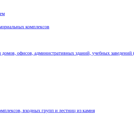
нем
емориальных комплексов
домов, офисов, административных зданий, учебных заведений (ш
мплексов, входных групп и лестниц из камня